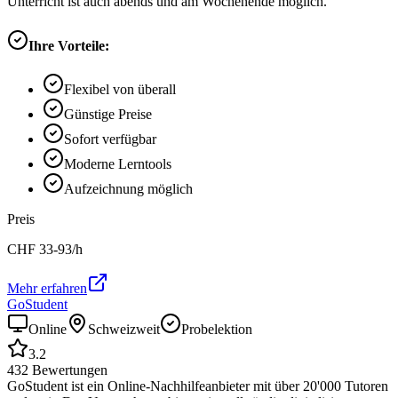
Unterricht ist auch abends und am Wochenende möglich.
Ihre Vorteile:
Flexibel von überall
Günstige Preise
Sofort verfügbar
Moderne Lerntools
Aufzeichnung möglich
Preis
CHF
33-93
/h
Mehr erfahren
GoStudent
Online
Schweizweit
Probelektion
3.2
432
Bewertungen
GoStudent ist ein Online-Nachhilfeanbieter mit über 20'000 Tutoren