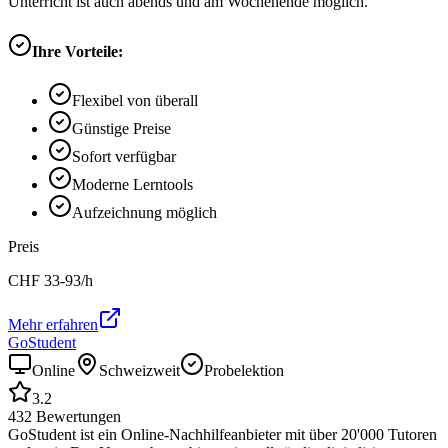
Unterricht ist auch abends und am Wochenende möglich.
Ihre Vorteile:
Flexibel von überall
Günstige Preise
Sofort verfügbar
Moderne Lerntools
Aufzeichnung möglich
Preis
CHF
33-93
/h
Mehr erfahren
GoStudent
Online
Schweizweit
Probelektion
3.2
432
Bewertungen
GoStudent ist ein Online-Nachhilfeanbieter mit über 20'000 Tutoren