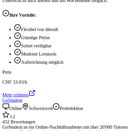
Unterricht ist auch abends und am Wochenende möglich.
Ihre Vorteile:
Flexibel von überall
Günstige Preise
Sofort verfügbar
Moderne Lerntools
Aufzeichnung möglich
Preis
CHF
33-93
/h
Mehr erfahren
GoStudent
Online
Schweizweit
Probelektion
3.2
432
Bewertungen
GoStudent ist ein Online-Nachhilfeanbieter mit über 20'000 Tutoren