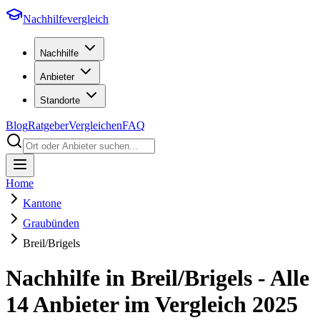
Nachhilfevergleich
Nachhilfe
Anbieter
Standorte
Blog
Ratgeber
Vergleichen
FAQ
Home
Kantone
Graubünden
Breil/Brigels
Nachhilfe in
Breil/Brigels
- Alle
14
Anbieter im Vergleich
2025