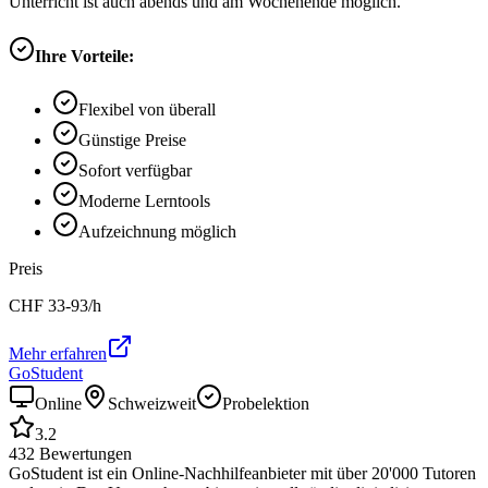
Unterricht ist auch abends und am Wochenende möglich.
Ihre Vorteile:
Flexibel von überall
Günstige Preise
Sofort verfügbar
Moderne Lerntools
Aufzeichnung möglich
Preis
CHF
33-93
/h
Mehr erfahren
GoStudent
Online
Schweizweit
Probelektion
3.2
432
Bewertungen
GoStudent ist ein Online-Nachhilfeanbieter mit über 20'000 Tutoren