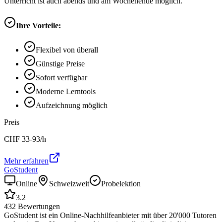
Unterricht ist auch abends und am Wochenende möglich.
Ihre Vorteile:
Flexibel von überall
Günstige Preise
Sofort verfügbar
Moderne Lerntools
Aufzeichnung möglich
Preis
CHF
33-93
/h
Mehr erfahren
GoStudent
Online
Schweizweit
Probelektion
3.2
432
Bewertungen
GoStudent ist ein Online-Nachhilfeanbieter mit über 20'000 Tutoren