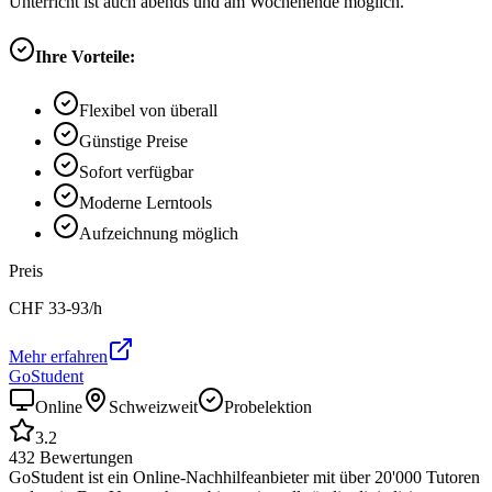
Unterricht ist auch abends und am Wochenende möglich.
Ihre Vorteile:
Flexibel von überall
Günstige Preise
Sofort verfügbar
Moderne Lerntools
Aufzeichnung möglich
Preis
CHF
33-93
/h
Mehr erfahren
GoStudent
Online
Schweizweit
Probelektion
3.2
432
Bewertungen
GoStudent ist ein Online-Nachhilfeanbieter mit über 20'000 Tutoren