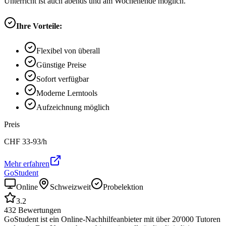
Unterricht ist auch abends und am Wochenende möglich.
Ihre Vorteile:
Flexibel von überall
Günstige Preise
Sofort verfügbar
Moderne Lerntools
Aufzeichnung möglich
Preis
CHF
33-93
/h
Mehr erfahren
GoStudent
Online
Schweizweit
Probelektion
3.2
432
Bewertungen
GoStudent ist ein Online-Nachhilfeanbieter mit über 20'000 Tutoren