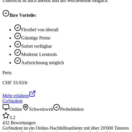
Unterricht ist auch abends und am Wochenende möglich.
Ihre Vorteile:
Flexibel von überall
Günstige Preise
Sofort verfügbar
Moderne Lerntools
Aufzeichnung möglich
Preis
CHF
33-93
/h
Mehr erfahren
GoStudent
Online
Schweizweit
Probelektion
3.2
432
Bewertungen
GoStudent ist ein Online-Nachhilfeanbieter mit über 20'000 Tutoren