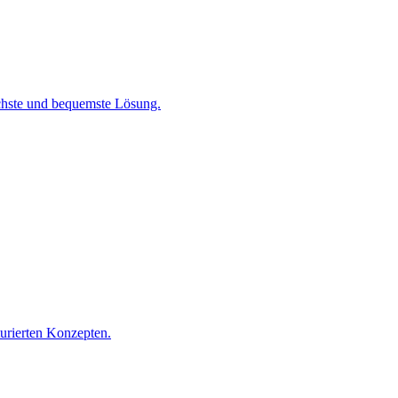
chste und bequemste Lösung.
turierten Konzepten.