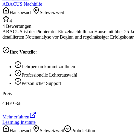
ABACUS Nachhilfe
Hausbesuch
Schweizweit
4
4
Bewertungen
ABACUS ist der Pionier der Einzelnachhilfe zu Hause mit über 25 Ja
detaillierten Notenanalyse vor Beginn und regelmässiger Erfolgskontrol
Ihre Vorteile:
Lehrperson kommt zu Ihnen
Professionelle Lehrerauswahl
Persönlicher Support
Preis
CHF
93
/h
Mehr erfahren
Learning Institute
Hausbesuch
Schweizweit
Probelektion