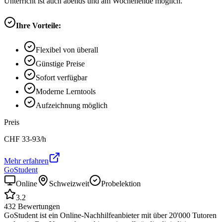
Unterricht ist auch abends und am Wochenende möglich.
Ihre Vorteile:
Flexibel von überall
Günstige Preise
Sofort verfügbar
Moderne Lerntools
Aufzeichnung möglich
Preis
CHF
33-93
/h
Mehr erfahren
GoStudent
Online
Schweizweit
Probelektion
3.2
432
Bewertungen
GoStudent ist ein Online-Nachhilfeanbieter mit über 20'000 Tutoren