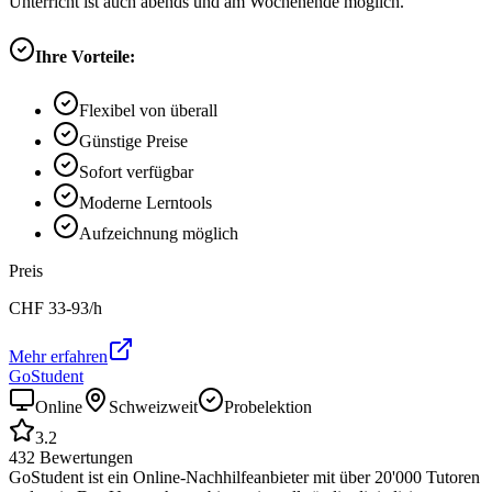
Unterricht ist auch abends und am Wochenende möglich.
Ihre Vorteile:
Flexibel von überall
Günstige Preise
Sofort verfügbar
Moderne Lerntools
Aufzeichnung möglich
Preis
CHF
33-93
/h
Mehr erfahren
GoStudent
Online
Schweizweit
Probelektion
3.2
432
Bewertungen
GoStudent ist ein Online-Nachhilfeanbieter mit über 20'000 Tutoren