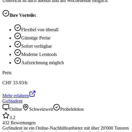
Unterricht ist auch abends und am Wochenende möglich.
Ihre Vorteile:
Flexibel von überall
Günstige Preise
Sofort verfügbar
Moderne Lerntools
Aufzeichnung möglich
Preis
CHF
33-93
/h
Mehr erfahren
GoStudent
Online
Schweizweit
Probelektion
3.2
432
Bewertungen
GoStudent ist ein Online-Nachhilfeanbieter mit über 20'000 Tutoren