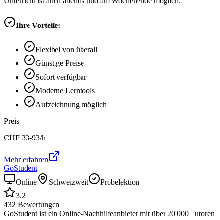
Unterricht ist auch abends und am Wochenende möglich.
Ihre Vorteile:
Flexibel von überall
Günstige Preise
Sofort verfügbar
Moderne Lerntools
Aufzeichnung möglich
Preis
CHF
33-93
/h
Mehr erfahren
GoStudent
Online
Schweizweit
Probelektion
3.2
432
Bewertungen
GoStudent ist ein Online-Nachhilfeanbieter mit über 20'000 Tutoren