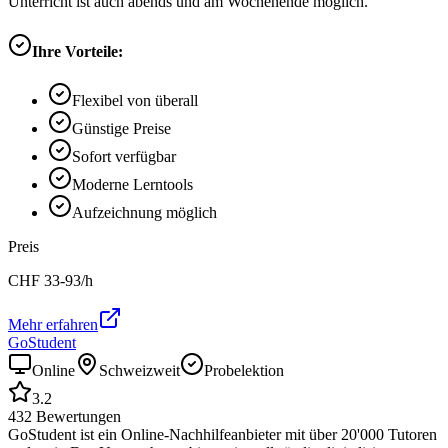
Unterricht ist auch abends und am Wochenende möglich.
Ihre Vorteile:
Flexibel von überall
Günstige Preise
Sofort verfügbar
Moderne Lerntools
Aufzeichnung möglich
Preis
CHF
33-93
/h
Mehr erfahren
GoStudent
Online
Schweizweit
Probelektion
3.2
432
Bewertungen
GoStudent ist ein Online-Nachhilfeanbieter mit über 20'000 Tutoren