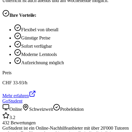
Unterricht ist auch abends und am Wochenende möglich.
Ihre Vorteile:
Flexibel von überall
Günstige Preise
Sofort verfügbar
Moderne Lerntools
Aufzeichnung möglich
Preis
CHF
33-93
/h
Mehr erfahren
GoStudent
Online
Schweizweit
Probelektion
3.2
432
Bewertungen
GoStudent ist ein Online-Nachhilfeanbieter mit über 20'000 Tutoren