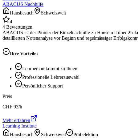
ABACUS Nachhilfe
Hausbesuch
Schweizweit
4
4
Bewertungen
ABACUS ist der Pionier der Einzelnachhilfe zu Hause mit über 25 Ja
detaillierten Notenanalyse vor Beginn und regelmässiger Erfolgskontrol
Ihre Vorteile:
Lehrperson kommt zu Ihnen
Professionelle Lehrerauswahl
Persönlicher Support
Preis
CHF
93
/h
Mehr erfahren
Learning Institute
Hausbesuch
Schweizweit
Probelektion