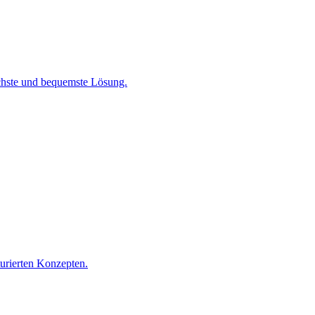
chste und bequemste Lösung.
turierten Konzepten.