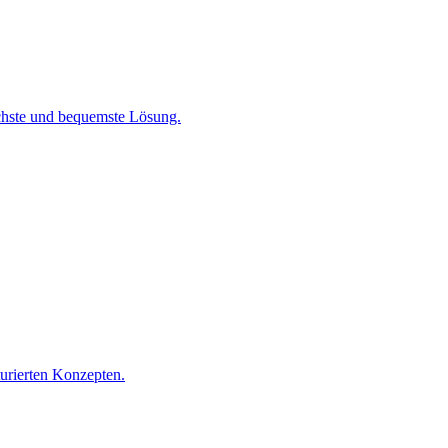
chste und bequemste Lösung.
turierten Konzepten.