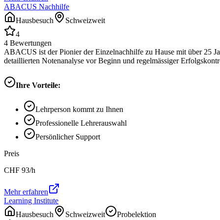
ABACUS Nachhilfe
Hausbesuch
Schweizweit
4
4
Bewertungen
ABACUS ist der Pionier der Einzelnachhilfe zu Hause mit über 25 Ja
detaillierten Notenanalyse vor Beginn und regelmässiger Erfolgskontrol
Ihre Vorteile:
Lehrperson kommt zu Ihnen
Professionelle Lehrerauswahl
Persönlicher Support
Preis
CHF
93
/h
Mehr erfahren
Learning Institute
Hausbesuch
Schweizweit
Probelektion