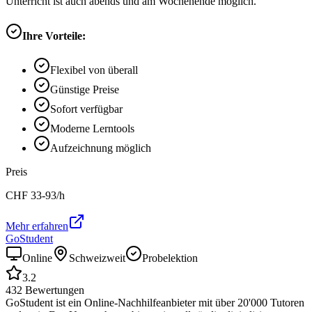
Unterricht ist auch abends und am Wochenende möglich.
Ihre Vorteile:
Flexibel von überall
Günstige Preise
Sofort verfügbar
Moderne Lerntools
Aufzeichnung möglich
Preis
CHF
33-93
/h
Mehr erfahren
GoStudent
Online
Schweizweit
Probelektion
3.2
432
Bewertungen
GoStudent ist ein Online-Nachhilfeanbieter mit über 20'000 Tutoren