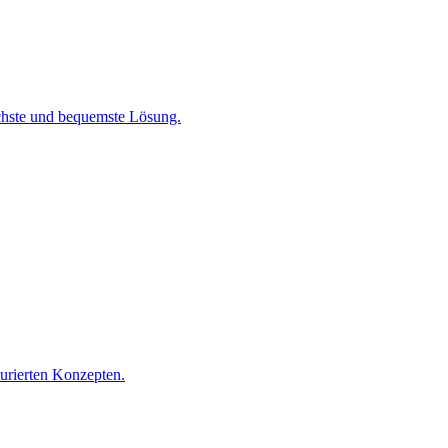
chste und bequemste Lösung.
turierten Konzepten.