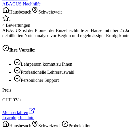
ABACUS Nachhilfe
Hausbesuch
Schweizweit
4
4
Bewertungen
ABACUS ist der Pionier der Einzelnachhilfe zu Hause mit über 25 Ja
detaillierten Notenanalyse vor Beginn und regelmässiger Erfolgskontrol
Ihre Vorteile:
Lehrperson kommt zu Ihnen
Professionelle Lehrerauswahl
Persönlicher Support
Preis
CHF
93
/h
Mehr erfahren
Learning Institute
Hausbesuch
Schweizweit
Probelektion