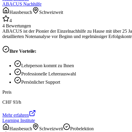
ABACUS Nachhilfe
Hausbesuch
Schweizweit
4
4
Bewertungen
ABACUS ist der Pionier der Einzelnachhilfe zu Hause mit über 25 Ja
detaillierten Notenanalyse vor Beginn und regelmässiger Erfolgskontrol
Ihre Vorteile:
Lehrperson kommt zu Ihnen
Professionelle Lehrerauswahl
Persönlicher Support
Preis
CHF
93
/h
Mehr erfahren
Learning Institute
Hausbesuch
Schweizweit
Probelektion