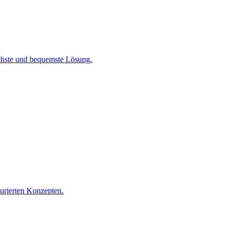
chste und bequemste Lösung.
turierten Konzepten.