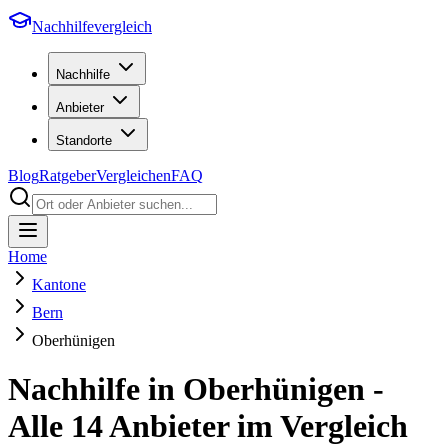
Nachhilfevergleich
Nachhilfe
Anbieter
Standorte
Blog
Ratgeber
Vergleichen
FAQ
Home
Kantone
Bern
Oberhünigen
Nachhilfe in
Oberhünigen
-
Alle
14
Anbieter im Vergleich