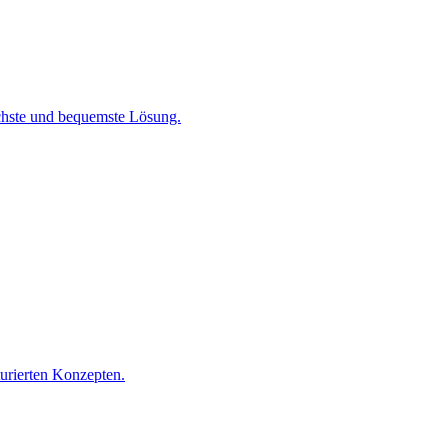
chste und bequemste Lösung.
turierten Konzepten.