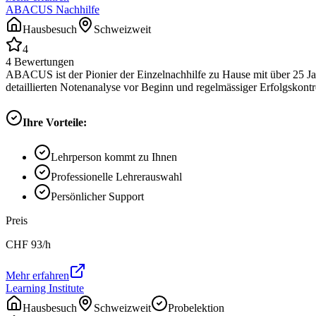
ABACUS Nachhilfe
Hausbesuch
Schweizweit
4
4
Bewertungen
ABACUS ist der Pionier der Einzelnachhilfe zu Hause mit über 25 Ja
detaillierten Notenanalyse vor Beginn und regelmässiger Erfolgskontrol
Ihre Vorteile:
Lehrperson kommt zu Ihnen
Professionelle Lehrerauswahl
Persönlicher Support
Preis
CHF
93
/h
Mehr erfahren
Learning Institute
Hausbesuch
Schweizweit
Probelektion