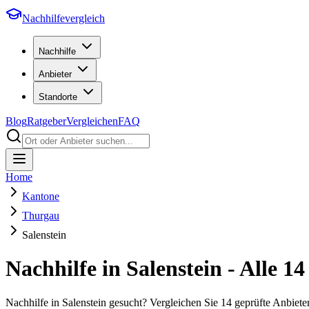
Nachhilfevergleich
Nachhilfe
Anbieter
Standorte
Blog
Ratgeber
Vergleichen
FAQ
Home
Kantone
Thurgau
Salenstein
Nachhilfe in
Salenstein
- Alle
14
Nachhilfe in Salenstein gesucht? Vergleichen Sie 14 geprüfte Anbie