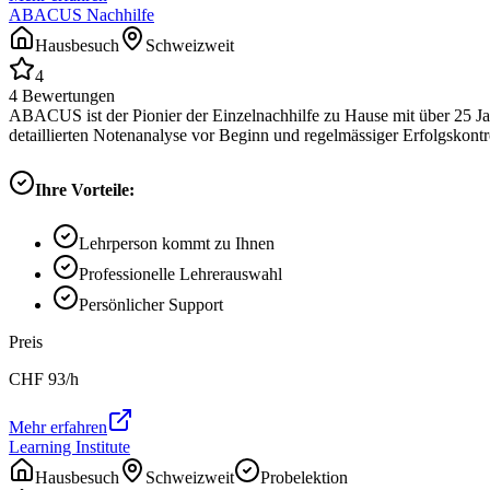
ABACUS Nachhilfe
Hausbesuch
Schweizweit
4
4
Bewertungen
ABACUS ist der Pionier der Einzelnachhilfe zu Hause mit über 25 Ja
detaillierten Notenanalyse vor Beginn und regelmässiger Erfolgskontrol
Ihre Vorteile:
Lehrperson kommt zu Ihnen
Professionelle Lehrerauswahl
Persönlicher Support
Preis
CHF
93
/h
Mehr erfahren
Learning Institute
Hausbesuch
Schweizweit
Probelektion