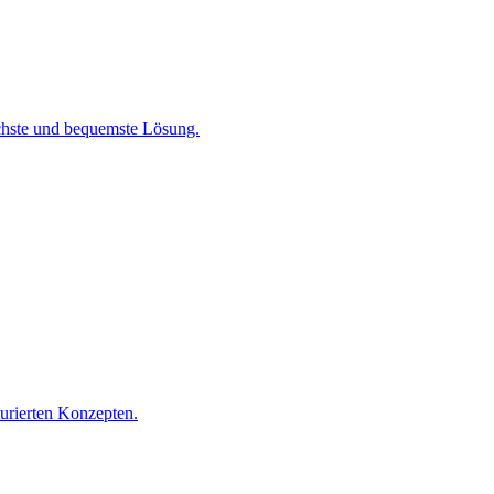
chste und bequemste Lösung.
turierten Konzepten.