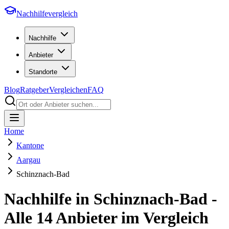
Nachhilfevergleich
Nachhilfe
Anbieter
Standorte
Blog
Ratgeber
Vergleichen
FAQ
Home
Kantone
Aargau
Schinznach-Bad
Nachhilfe in
Schinznach-Bad
-
Alle
14
Anbieter im Vergleich