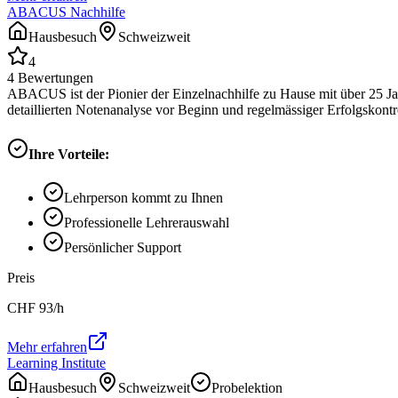
ABACUS Nachhilfe
Hausbesuch
Schweizweit
4
4
Bewertungen
ABACUS ist der Pionier der Einzelnachhilfe zu Hause mit über 25 Ja
detaillierten Notenanalyse vor Beginn und regelmässiger Erfolgskontrol
Ihre Vorteile:
Lehrperson kommt zu Ihnen
Professionelle Lehrerauswahl
Persönlicher Support
Preis
CHF
93
/h
Mehr erfahren
Learning Institute
Hausbesuch
Schweizweit
Probelektion