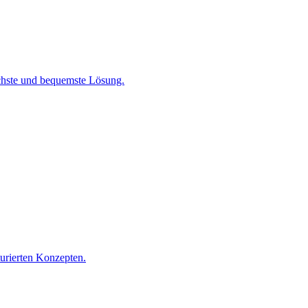
chste und bequemste Lösung.
turierten Konzepten.