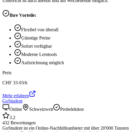
Unterricht ist auch abends und am Wochenende möglich.
Ihre Vorteile:
Flexibel von überall
Günstige Preise
Sofort verfügbar
Moderne Lerntools
Aufzeichnung möglich
Preis
CHF
33-93
/h
Mehr erfahren
GoStudent
Online
Schweizweit
Probelektion
3.2
432
Bewertungen
GoStudent ist ein Online-Nachhilfeanbieter mit über 20'000 Tutoren