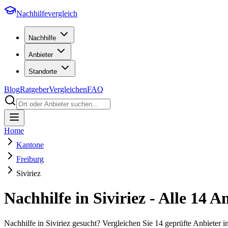
Nachhilfevergleich
Nachhilfe
Anbieter
Standorte
Blog
Ratgeber
Vergleichen
FAQ
Home
Kantone
Freiburg
Siviriez
Nachhilfe in
Siviriez
- Alle
14
An
Nachhilfe in Siviriez gesucht? Vergleichen Sie 14 geprüfte Anbiete