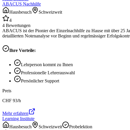
ABACUS Nachhilfe
Hausbesuch
Schweizweit
4
4
Bewertungen
ABACUS ist der Pionier der Einzelnachhilfe zu Hause mit über 25 Ja
detaillierten Notenanalyse vor Beginn und regelmässiger Erfolgskontrol
Ihre Vorteile:
Lehrperson kommt zu Ihnen
Professionelle Lehrerauswahl
Persönlicher Support
Preis
CHF
93
/h
Mehr erfahren
Learning Institute
Hausbesuch
Schweizweit
Probelektion