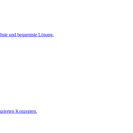
chste und bequemste Lösung.
turierten Konzepten.