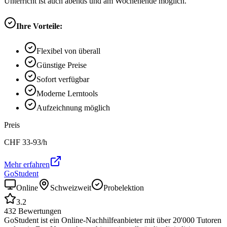
Unterricht ist auch abends und am Wochenende möglich.
Ihre Vorteile:
Flexibel von überall
Günstige Preise
Sofort verfügbar
Moderne Lerntools
Aufzeichnung möglich
Preis
CHF
33-93
/h
Mehr erfahren
GoStudent
Online
Schweizweit
Probelektion
3.2
432
Bewertungen
GoStudent ist ein Online-Nachhilfeanbieter mit über 20'000 Tutoren