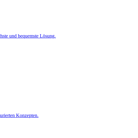
chste und bequemste Lösung.
turierten Konzepten.