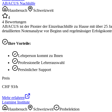
ABACUS Nachhilfe
Hausbesuch
Schweizweit
4
4
Bewertungen
ABACUS ist der Pionier der Einzelnachhilfe zu Hause mit über 25 Ja
detaillierten Notenanalyse vor Beginn und regelmässiger Erfolgskontrol
Ihre Vorteile:
Lehrperson kommt zu Ihnen
Professionelle Lehrerauswahl
Persönlicher Support
Preis
CHF
93
/h
Mehr erfahren
Learning Institute
Hausbesuch
Schweizweit
Probelektion