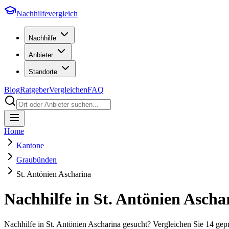
Nachhilfevergleich
Nachhilfe
Anbieter
Standorte
Blog
Ratgeber
Vergleichen
FAQ
Home
Kantone
Graubünden
St. Antönien Ascharina
Nachhilfe in
St. Antönien Ascha
Nachhilfe in St. Antönien Ascharina gesucht? Vergleichen Sie 14 ge