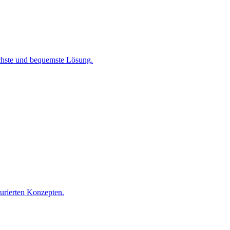
chste und bequemste Lösung.
turierten Konzepten.