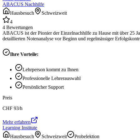
ABACUS Nachhilfe
Hausbesuch
Schweizweit
4
4
Bewertungen
ABACUS ist der Pionier der Einzelnachhilfe zu Hause mit über 25 Ja
detaillierten Notenanalyse vor Beginn und regelmässiger Erfolgskontrol
Ihre Vorteile:
Lehrperson kommt zu Ihnen
Professionelle Lehrerauswahl
Persönlicher Support
Preis
CHF
93
/h
Mehr erfahren
Learning Institute
Hausbesuch
Schweizweit
Probelektion