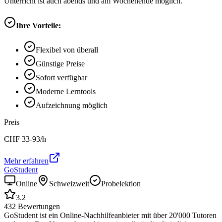
Unterricht ist auch abends und am Wochenende möglich.
Ihre Vorteile:
Flexibel von überall
Günstige Preise
Sofort verfügbar
Moderne Lerntools
Aufzeichnung möglich
Preis
CHF
33-93
/h
Mehr erfahren
GoStudent
Online
Schweizweit
Probelektion
3.2
432
Bewertungen
GoStudent ist ein Online-Nachhilfeanbieter mit über 20'000 Tutoren