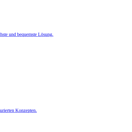
chste und bequemste Lösung.
turierten Konzepten.