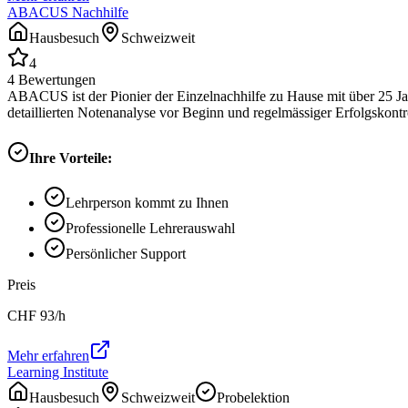
ABACUS Nachhilfe
Hausbesuch
Schweizweit
4
4
Bewertungen
ABACUS ist der Pionier der Einzelnachhilfe zu Hause mit über 25 Ja
detaillierten Notenanalyse vor Beginn und regelmässiger Erfolgskontrol
Ihre Vorteile:
Lehrperson kommt zu Ihnen
Professionelle Lehrerauswahl
Persönlicher Support
Preis
CHF
93
/h
Mehr erfahren
Learning Institute
Hausbesuch
Schweizweit
Probelektion