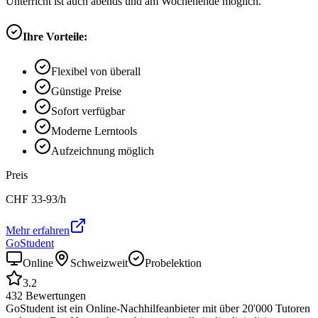
Unterricht ist auch abends und am Wochenende möglich.
Ihre Vorteile:
Flexibel von überall
Günstige Preise
Sofort verfügbar
Moderne Lerntools
Aufzeichnung möglich
Preis
CHF
33-93
/h
Mehr erfahren
GoStudent
Online
Schweizweit
Probelektion
3.2
432
Bewertungen
GoStudent ist ein Online-Nachhilfeanbieter mit über 20'000 Tutoren