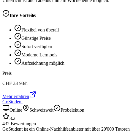
Unterricht ist auch abends und am Wochenende möglich.
Ihre Vorteile:
Flexibel von überall
Günstige Preise
Sofort verfügbar
Moderne Lerntools
Aufzeichnung möglich
Preis
CHF
33-93
/h
Mehr erfahren
GoStudent
Online
Schweizweit
Probelektion
3.2
432
Bewertungen
GoStudent ist ein Online-Nachhilfeanbieter mit über 20'000 Tutoren