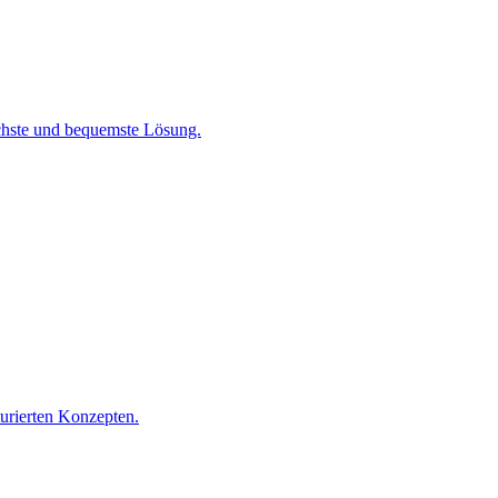
chste und bequemste Lösung.
turierten Konzepten.