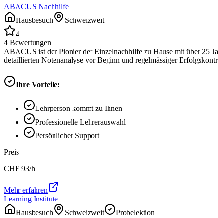
ABACUS Nachhilfe
Hausbesuch
Schweizweit
4
4
Bewertungen
ABACUS ist der Pionier der Einzelnachhilfe zu Hause mit über 25 Ja
detaillierten Notenanalyse vor Beginn und regelmässiger Erfolgskontrol
Ihre Vorteile:
Lehrperson kommt zu Ihnen
Professionelle Lehrerauswahl
Persönlicher Support
Preis
CHF
93
/h
Mehr erfahren
Learning Institute
Hausbesuch
Schweizweit
Probelektion